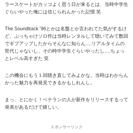
ラースケートがカッコよく思う日が来るとは、当時中学生
ぐらいやった俺には信じられんかった記憶 笑
The Soundtrack ’96とかは名盤とか言われてた気がするけ
ど、ぶっちゃけソロ作は当時レンタルして聴いてみて数回
でギブアップしたからそんなに知らん….リアルタイムの
世代じゃないし、その時中学生ぐらいやったし….ちょっ
とレベル高すぎた 笑
この機会にもう１回聴き直してみよかな。当時はわからん
かった魅力を再発見できるかもしれんし。
まっ、とにかく！ベテランの人が新作をリリースするって
発表があるだけで嬉しい。
スポンサーリンク