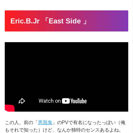
Eric.B.Jr 「East Side 」
この人、前の「
悪我鬼
」のPVで有名になったっぽい（俺
もそれで知った）けど、なんか独特のセンスあるよね。