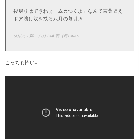
後戻りはできねぇ「ムカつくよ」なんて言葉唱え
ドア壊し奴を抉る八月の幕引き
錦 – 八月 feat 龍（龍verse）
こっちも怖い↓