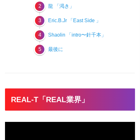
2
龍 「渇き」
3
Eric.B.Jr 「East Side 」
4
Shaolin 「intro〜針千本」
5
最後に
REAL-T「REAL業界」