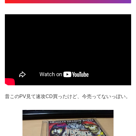
昔このPV見て速攻CD買ったけど、今売ってないっぽい。