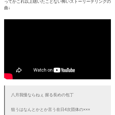
ってかこれ以上聴いたことない怖いストーリーテリングの
曲↓
八月我慢ならねぇ 握る長めの包丁
狙うはなんとかとか言う在日4次団体の×××