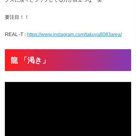
要注目！！
REAL -T :
https://www.instagram.com/takuya8083area/
龍 「渇き」