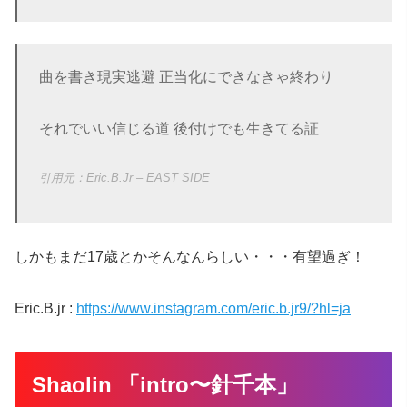
曲を書き現実逃避 正当化にできなきゃ終わり
それでいい信じる道 後付けでも生きてる証
Eric.B.Jr – EAST SIDE
しかもまだ17歳とかそんなんらしい・・・有望過ぎ！
Eric.B.jr :
https://www.instagram.com/eric.b.jr9/?hl=ja
Shaolin 「intro〜針千本」